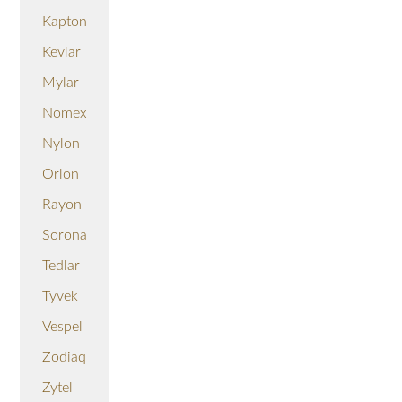
Kapton
Kevlar
Mylar
Nomex
Nylon
Orlon
Rayon
Sorona
Tedlar
Tyvek
Vespel
Zodiaq
Zytel